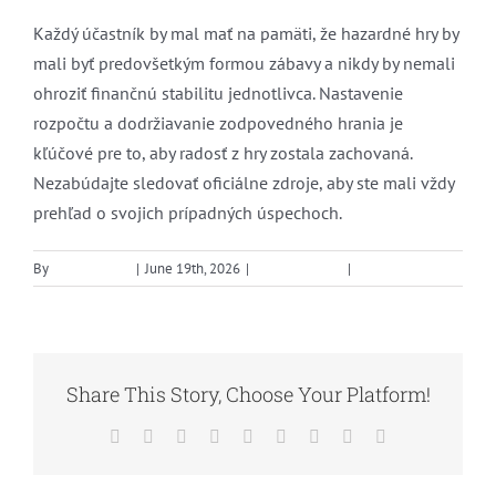
Každý účastník by mal mať na pamäti, že hazardné hry by
mali byť predovšetkým formou zábavy a nikdy by nemali
ohroziť finančnú stabilitu jednotlivca. Nastavenie
rozpočtu a dodržiavanie zodpovedného hrania je
kľúčové pre to, aby radosť z hry zostala zachovaná.
Nezabúdajte sledovať oficiálne zdroje, aby ste mali vždy
prehľad o svojich prípadných úspechoch.
By
supe1User10
|
June 19th, 2026
|
Uncategorized
|
0 Comments
Share This Story, Choose Your Platform!
Facebook
Twitter
Reddit
LinkedIn
WhatsApp
Tumblr
Pinterest
Vk
Email