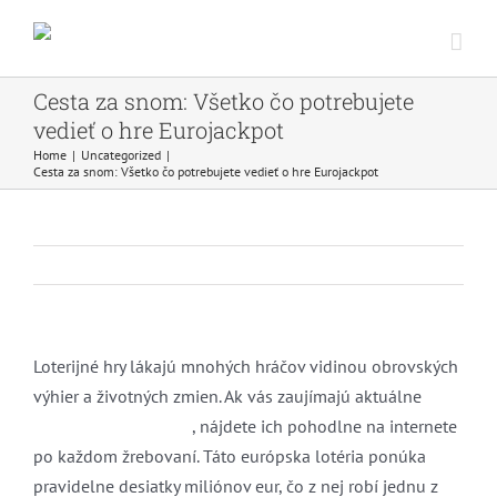
Skip
to
content
Cesta za snom: Všetko čo potrebujete
vedieť o hre Eurojackpot
Home
Uncategorized
Cesta za snom: Všetko čo potrebujete vedieť o hre Eurojackpot
Previous
Next
Loterijné hry lákajú mnohých hráčov vidinou obrovských
výhier a životných zmien. Ak vás zaujímajú aktuálne
eurojackpot vysledky
, nájdete ich pohodlne na internete
po každom žrebovaní. Táto európska lotéria ponúka
pravidelne desiatky miliónov eur, čo z nej robí jednu z