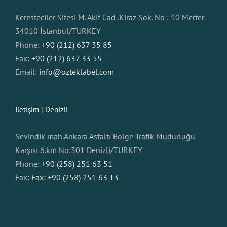
Keresteciler Sitesi M. Akif Cad .Kiraz Sok. No : 10 Merter
34010 İstanbul/TURKEY
Phone:
+90 (212) 637 35 85
Fax:
+90 (212) 637 33 55
Email:
info@ozteklabel.com
İletişim | Denizli
Sevindik mah.Ankara Asfaltı Bölge Trafik Müdürlüğü
Karşısı 6.km No:301 Denizli/TURKEY
Phone:
+90 (258) 251 63 51
Fax:
Fax: +90 (258) 251 63 13