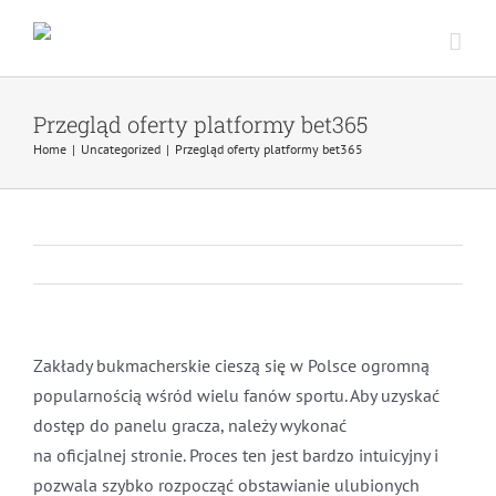
Skip
to
content
Przegląd oferty platformy bet365
Home
Uncategorized
Przegląd oferty platformy bet365
Previous
Next
Zakłady bukmacherskie cieszą się w Polsce ogromną
popularnością wśród wielu fanów sportu. Aby uzyskać
dostęp do panelu gracza, należy wykonać
bet365 login
na oficjalnej stronie. Proces ten jest bardzo intuicyjny i
pozwala szybko rozpocząć obstawianie ulubionych