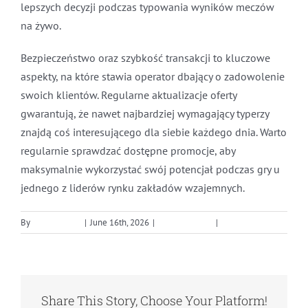
lepszych decyzji podczas typowania wyników meczów
na żywo.
Bezpieczeństwo oraz szybkość transakcji to kluczowe
aspekty, na które stawia operator dbający o zadowolenie
swoich klientów. Regularne aktualizacje oferty
gwarantują, że nawet najbardziej wymagający typerzy
znajdą coś interesującego dla siebie każdego dnia. Warto
regularnie sprawdzać dostępne promocje, aby
maksymalnie wykorzystać swój potencjał podczas gry u
jednego z liderów rynku zakładów wzajemnych.
By
supe1User10
|
June 16th, 2026
|
Uncategorized
|
0 Comments
Share This Story, Choose Your Platform!